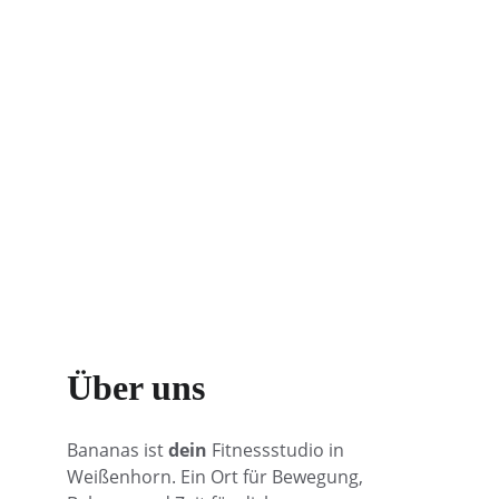
Flexible Öffnungszeiten
Trainieren, wann es in deinen Alltag 
passt. 6-22 Uhr / 365 Tage im Jahr
Über uns
Bananas ist 
dein
 Fitnessstudio in 
Weißenhorn. Ein Ort für Bewegung, 