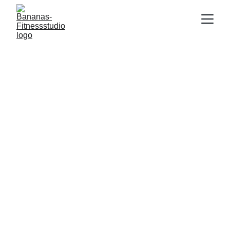
Bananas 
Fitnessstudio
Jetzt 7 Tage kostenlos testen. 1 Monat 
gratis bei Vertragsabschluss. Nur im April 
+ Mai!
Jetzt starten